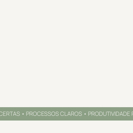
PRAZER, EU SOU
Verônica
Albuquerque
Transformo negócios femininos
através da
Gestão e Liderança
ERTAS • PROCESSOS CLAROS • PRODUTIVIDADE RE